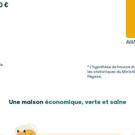
0 €
AVA
de
* L’hypothèse de hausse du 
les statistiques du Ministè
Pégase.
Une maison
économique, verte et saine