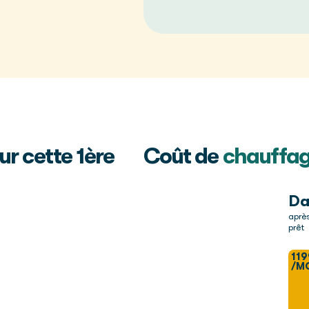
ur cette 1ère
Coût de
chauffa
Da
aprè
prêt
119
/M