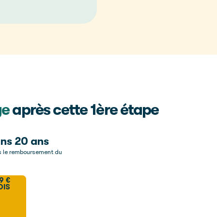
ge
après cette 1ère étape
ns 20 ans
s le remboursement du
9 €
OIS