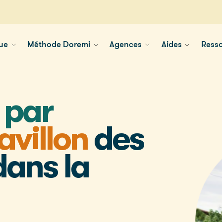
ue
Méthode Doremi
Agences
Aides
Ress
 par
avillon
des
dans la