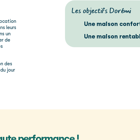
Les objectifs Dorémi
location
Une maison confort
ns leurs
ans un
Une maison rentabl
er de
es
on des
du jour
.
aute performance !